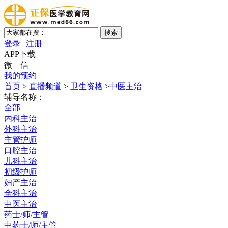
登录
|
注册
APP下载
微 信
我的预约
首页
>
直播频道
>
卫生资格
>
中医主治
辅导名称：
全部
内科主治
外科主治
主管护师
口腔主治
儿科主治
初级护师
妇产主治
全科主治
中医主治
药士/师/主管
中药士/师/主管