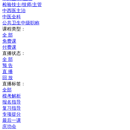
检验技士/技师/主管
中西医主治
中医全科
公共卫生中级职称
课程类型：
全 部
免费课
付费课
直播状态：
全 部
预 告
直 播
回 放
直播标签：
全部
模考解析
报名指导
复习指导
专项提分
最后一课
庆功会