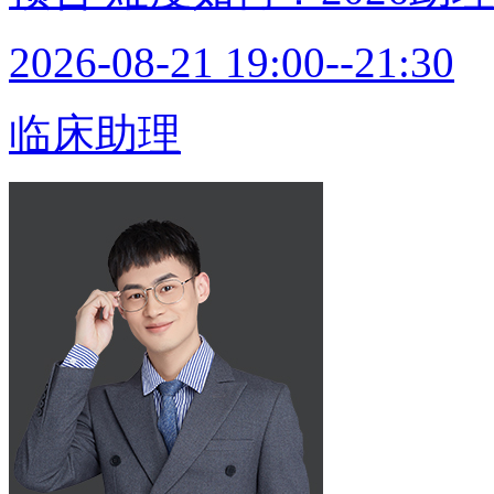
2026-08-21 19:00--21:30
临床助理