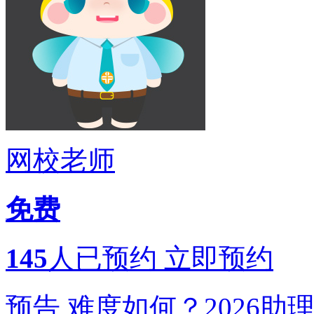
网校老师
免费
145
人已预约
立即预约
预告
难度如何？2026