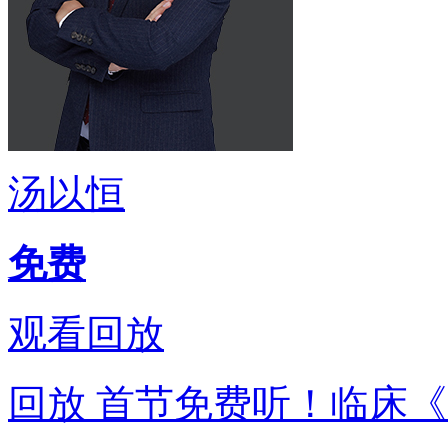
汤以恒
免费
观看回放
回放
首节免费听！临床《