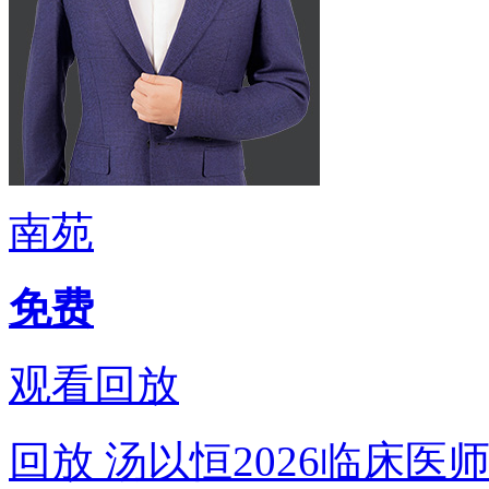
南苑
免费
观看回放
回放
汤以恒2026临床