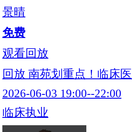
景晴
免费
观看回放
回放
南苑划重点！临床医
2026-06-03 19:00--22:00
临床执业