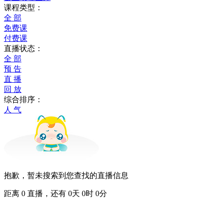
课程类型：
全 部
免费课
付费课
直播状态：
全 部
预 告
直 播
回 放
综合排序：
人 气
抱歉，暂未搜索到您查找的直播信息
距离
0
直播，还有
0
天
0
时
0
分