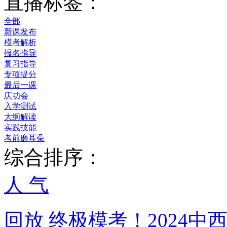
直播标签：
全部
新课发布
模考解析
报名指导
复习指导
专项提分
最后一课
庆功会
入学测试
大纲解读
实践技能
考前磨耳朵
综合排序：
人 气
回放
终极模考！2024