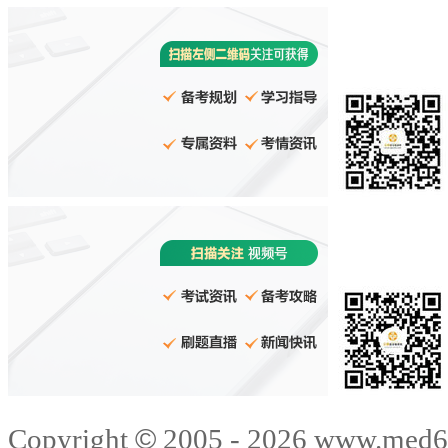
©
Copyright
2005 -
2026
www.med6