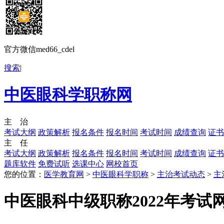
官方微信med66_cdel
搜索
|
中医眼科学职称网
主 治
考试大纲
政策解析
报名条件
报名时间
考试时间
成绩查询
证书
主 任
考试大纲
政策解析
报名条件
报名时间
考试时间
成绩查询
证书
题库软件
免费试听
选课中心
网校首页
您的位置：
医学教育网
>
中医眼科学职称
>
主治考试动态
>
主
中医眼科中级职称2022年考