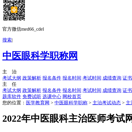
官方微信med66_cdel
搜索
|
中医眼科学职称网
主 治
考试大纲
政策解析
报名条件
报名时间
考试时间
成绩查询
证书
主 任
考试大纲
政策解析
报名条件
报名时间
考试时间
成绩查询
证书
题库软件
免费试听
选课中心
网校首页
您的位置：
医学教育网
>
中医眼科学职称
>
主治考试动态
>
主
2022年中医眼科主治医师考试