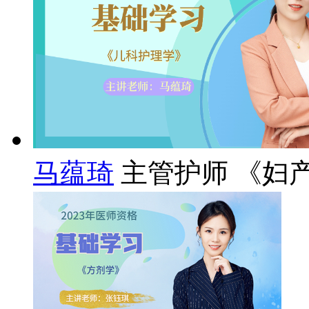
马蕴琦
主管护师 《妇