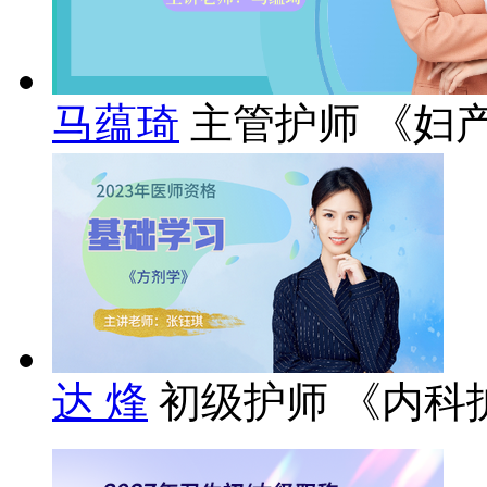
马蕴琦
主管护师 《妇
达 烽
初级护师 《内科