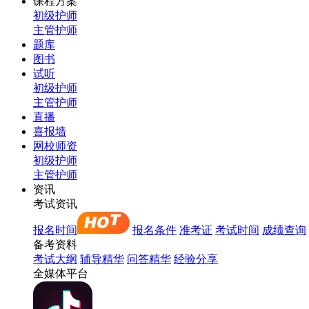
课程方案
初级护师
主管护师
题库
图书
试听
初级护师
主管护师
直播
喜报墙
网校师资
初级护师
主管护师
资讯
考试资讯
报名时间
报名条件
准考证
考试时间
成绩查询
备考资料
考试大纲
辅导精华
问答精华
经验分享
全媒体平台