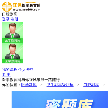
口腔副高
登录
注册
我的课程
个人资料
退 出
医学教育网与你乘风破浪一路随行
你的位置：
医学题库
>
卫生副高级职称
>
口腔副高