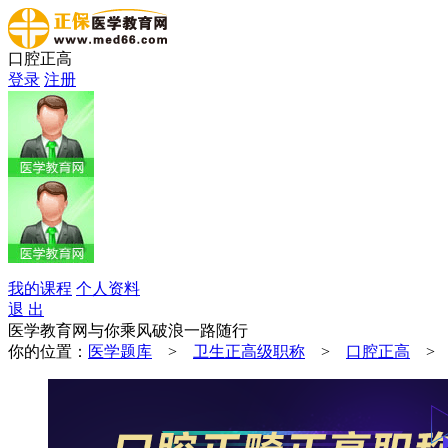
口腔正高
登录
注册
我的课程
个人资料
退 出
医学教育网与你乘风破浪一路随行
你的位置：
医学题库
>
卫生正高级职称
>
口腔正高