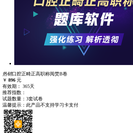
热销
口腔正畸正高职称阅焚B卷
￥
896
元
有效期： 365天
推荐指数：
试题数量：3套试卷
温馨提示：此产品不支持学习卡支付