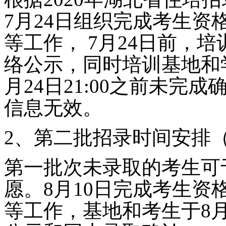
7
月
24
日组织完成考生资
等工作，
7
月
24
日前，培
络公示，同时培训基地和
月
24
日
21:00
之前未完成
信息无效。
2
、第二批招录时间安排
第一批次未录取的考生可
愿。
8
月
10
日完成考生资
等工作，基地和考生于
8