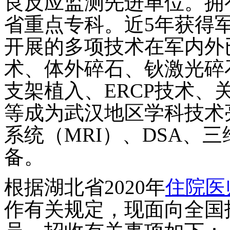
良反应监测先进单位。拥
省重点专科。近
5
年获得
开展的多项技术在军内外
术、体外碎石、钬激光碎
支架植入、
ERCP
技术、
等成为武汉地区学科技术
系统（
MRI
）、
DSA
、三
备。
根据湖北省
2020
年
住院医
作有关规定，现面向全国