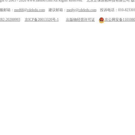
ght
©
2005 -
2026
www.med66.com All Rights Reserved. 北京正保医教科技有限公司
服邮箱：
med66@cdeledu.com
建议邮箱：
medjy@cdeledu.com
投诉电话：010-823301
-20200993
京ICP备20013320号-1
出版物经营许可证
京公网安备11010802