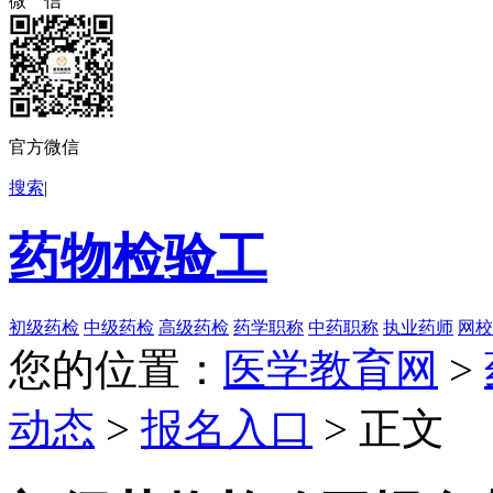
微 信
官方微信
搜索
|
药物检验工
初级药检
中级药检
高级药检
药学职称
中药职称
执业药师
网校
您的位置：
医学教育网
>
动态
>
报名入口
> 正文