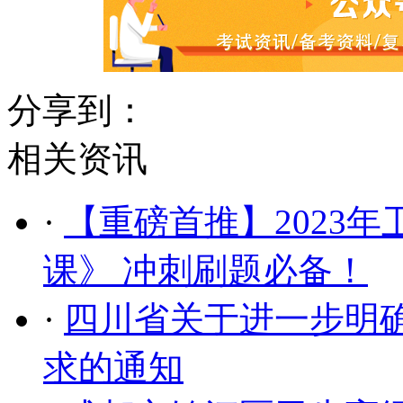
分享到：
相关资讯
·
【重磅首推】2023
课》 冲刺刷题必备！
·
四川省关于进一步明
求的通知