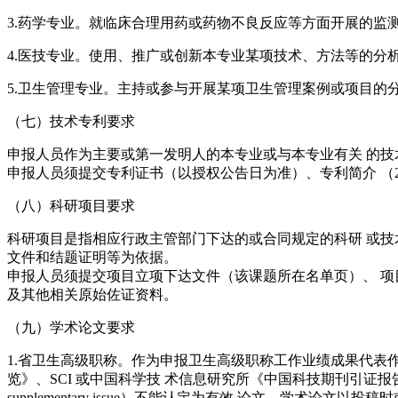
3.药学专业。就临床合理用药或药物不良反应等方面开展的监
4.医技专业。使用、推广或创新本专业某项技术、方法等的分
5.卫生管理专业。主持或参与开展某项卫生管理案例或项目的
（七）技术专利要求
申报人员作为主要或第一发明人的本专业或与本专业有关 的
申报人员须提交专利证书（以授权公告日为准）、专利简介 （2
（八）科研项目要求
科研项目是指相应行政主管部门下达的或合同规定的科研 或
文件和结题证明等为依据。
申报人员须提交项目立项下达文件（该课题所在名单页）、 项
及其他相关原始佐证资料。
（九）学术论文要求
1.省卫生高级职称。作为申报卫生高级职称工作业绩成果代表
览》、SCI 或中国科学技 术信息研究所《中国科技期刊引证报
supplementary issue）不能认定为有效 论文。学术论