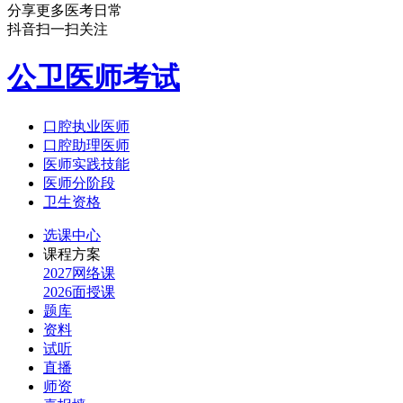
分享更多医考日常
抖音扫一扫关注
公卫医师考试
口腔执业医师
口腔助理医师
医师实践技能
医师分阶段
卫生资格
选课中心
课程方案
2027网络课
2026面授课
题库
资料
试听
直播
师资