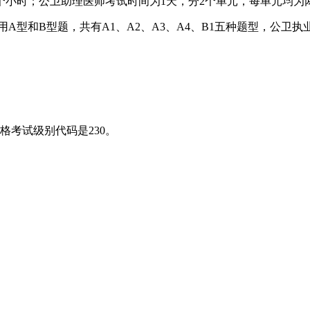
小时；公卫助理医师考试时间为1天，分2个单元，每单元均为两
和B型题，共有A1、A2、A3、A4、B1五种题型，公卫执业
格考试级别代码是230。