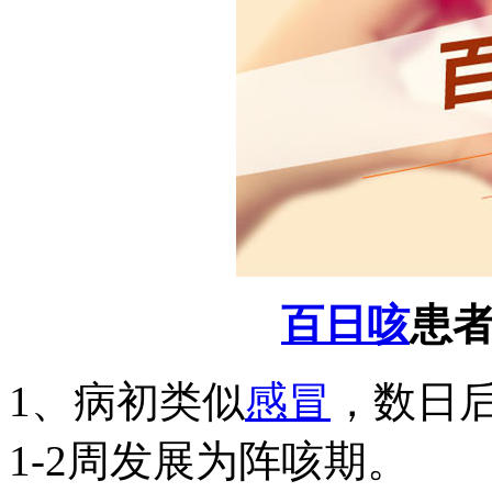
百日咳
患
1、病初类似
感冒
，数日
1-2周发展为阵咳期。