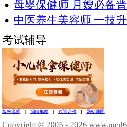
母婴保健师 月嫂必备
中医养生美容师 一技
考试辅导
版权说明
|
编辑邮箱
|
欢迎合作
|
网站地图
©
Copyright
2005 -
2026
www.med6