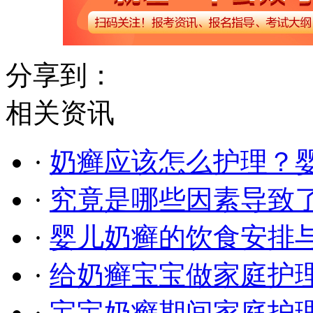
分享到：
相关资讯
·
奶癣应该怎么护理？
·
究竟是哪些因素导致
·
婴儿奶癣的饮食安排
·
给奶癣宝宝做家庭护
·
宝宝奶癣期间家庭护