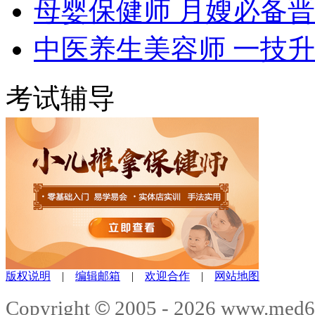
母婴保健师 月嫂必备
中医养生美容师 一技
考试辅导
版权说明
|
编辑邮箱
|
欢迎合作
|
网站地图
©
Copyright
2005 -
2026
www.med6