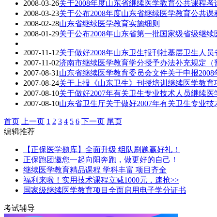
2008-03-26
关于2008年度山东省继续医学教育公共课程
2008-03-23
关于公布2008年度山东省继续医学教育公共课
2008-02-28
山东省继续医学教育实施细则
2008-01-29
关于公布2008年山东省第一批国家级省级继
2007-11-12
关于做好2008年山东卫生报刊社基层卫生人
2007-11-02
济南市继续医学教育学分授予办法补充规定（
2007-08-31
山东省继续医学教育委员会文件关于申报200
2007-08-24
关于上报《山东卫生》刊授培训继续医学教育
2007-08-10
关于做好2007年有关卫生专业技术人员继续
2007-08-10
山东省卫生厅关于做好2007年有关卫生专业
首页
上一页
1
2
3
4
5
6
下一页
尾页
编辑推荐
【正保医学题库】全面升级 组队刷题赢好礼！
正保跑团邀您一起向阳奔跑，做更好的自己！
继续医学教育精品课程 学科丰富 项目齐全
福利来啦！实用技术课程立减1000元，速抢>>
国家级继续医学教育项目全面启用电子学分证书
考试辅导