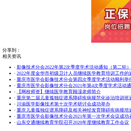
分享到：
相关资讯
·
影像技术分会2022年第2次季度学术活动通知（第二轮
·
2022年度金华市初级卫计人员继续医学教育培训工作的
·
重庆市医学会影像技术分会第四次季度学术活动顺利举
·
重庆市医学会影像技术分会2021年第4次季度学术活动
·
【网校师资】继续医学教育顾湲老师简介
·
重庆第二届儿童孤独症谱系障碍疾病规范化诊治培训班
·
川渝医学影像技术第十次学术研讨会成功举办
·
重庆儿童孤独症谱系障碍及相关神经发育障碍疾病规培
·
重庆市医学会影像技术分会2021年第一次学术会议成功
·
山东交通继续教育学院召开2020年度继续教育工作会议