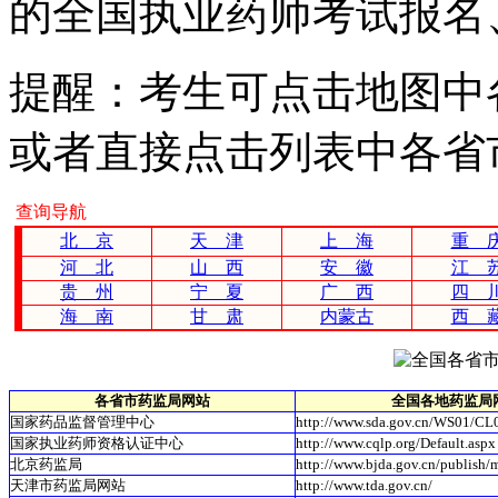
的全国执业药师考试报名
提醒：考生可点击地图中
或者直接点击列表中各省
查询导航
北 京
天 津
上 海
重 
河 北
山 西
安 徽
江 
贵 州
宁 夏
广 西
四 
海 南
甘 肃
内蒙古
西 
各省市药监局网站
全国各地药监局
国家药品监督管理中心
http://www.sda.gov.cn/WS01/CL
国家执业药师资格认证中心
http://www.cqlp.org/Default.aspx
北京药监局
http://www.bjda.gov.cn/publish/
天津市药监局网站
http://www.tda.gov.cn/