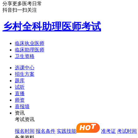
分享更多医考日常
抖音扫一扫关注
乡村全科助理医师考试
临床执业医师
临床助理医师
卫生资格
选课中心
招生方案
题库
试听
直播
师资
喜报墙
资讯
考试资讯
报名时间
报名条件
实践技能
准考证
考试时间
备考资料