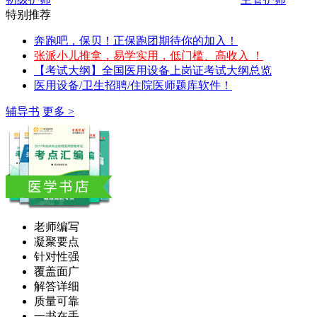
特别推荐
奔跑吧，保贝！正保跑团期待你的加入！
张派小儿推拿，易学实用，低门槛、高收入 ！
【考试大纲】全国医用设备上岗证考试大纲总览
医用设备/卫生招聘/住院医师题库软件！
辅导书
更多 >
老师编写
凝聚要点
针对性强
覆盖面广
解答详细
质量可靠
一书在手