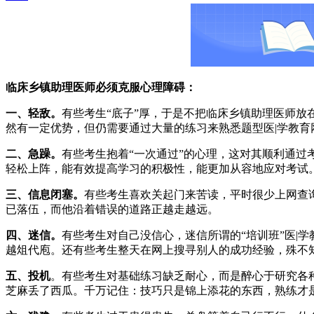
临床乡镇助理医师必须克服心理障碍：
一、轻敌。
有些考生“底子”厚，于是不把临床乡镇助理医师
然有一定优势，但仍需要通过大量的练习来熟悉题型医|学教育
二、急躁。
有些考生抱着“一次通过”的心理，这对其顺利通
轻松上阵，能有效提高学习的积极性，能更加从容地应对考试
三、信息闭塞。
有些考生喜欢关起门来苦读，平时很少上网查
已落伍，而他沿着错误的道路正越走越远。
四、迷信。
有些考生对自己没信心，迷信所谓的“培训班”医|
越俎代庖。还有些考生整天在网上搜寻别人的成功经验，殊不
五、投机
。有些考生对基础练习缺乏耐心，而是醉心于研究各
芝麻丢了西瓜。千万记住：技巧只是锦上添花的东西，熟练才