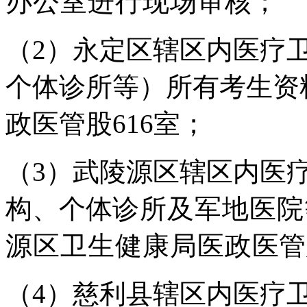
办公室进行现场审
核；
（
2
）永定区辖区内医疗
个体诊
所等）所有考生资
政医管股
616
室；
（
3
）武陵源区辖区内医
构、
个体
诊所及军地医院
源区卫生健康局医政
医管
（
4
）慈利县辖区内医疗