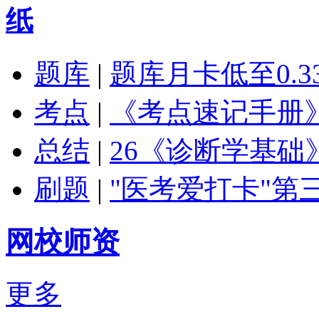
纸
题库
|
题库月卡低至0.3
考点
|
《考点速记手册
总结
|
​26《诊断学基
刷题
|
"医考爱打卡"第
网校师资
更多