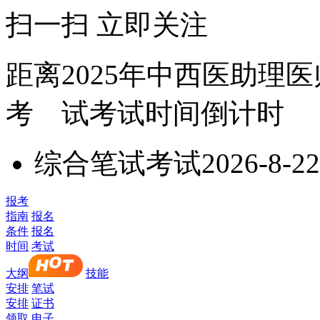
扫一扫 立即关注
距离2025年中西医助理
考 试
考试时间
倒计时
综合笔试考试
2026-8-22
报考
指南
报名
条件
报名
时间
考试
大纲
技能
安排
笔试
安排
证书
领取
电子