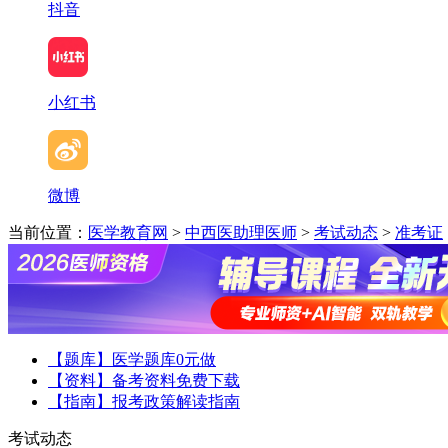
抖音
小红书
微博
当前位置：
医学教育网
>
中西医助理医师
>
考试动态
>
准考证
【题库】医学题库0元做
【资料】备考资料免费下载
【指南】报考政策解读指南
考试动态