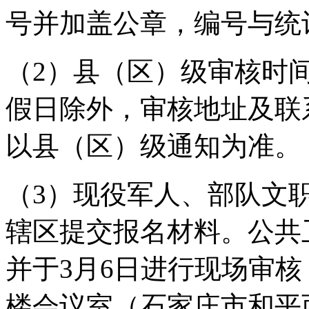
号并加盖公章，编号与统
（2）县
（区）级审核
时
假日除外
，审核
地址及联
以县
（区）级通知为准。
（
3
）
现役军人、部队文
辖区
提交报名材料。公共
并于
3
月
6
日
进行现场审核
楼会议室（石家庄市和平