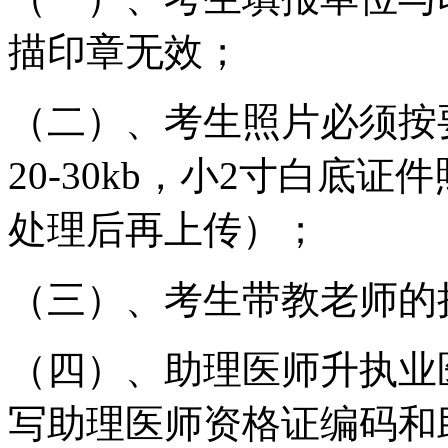
描印章无效；
（二）
、
考生照片必须按
20-
30
kb
，
小
2
寸
白底证件
处理后再上传
）；
（三）
、
考生带教老师的
（四）
、
助理医师升执业
写助理医师资格证编码和