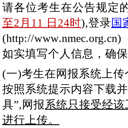
请各位考生在公告规定的
至2月11 日24时
),登录
国
(
http
://w
ww
.
nmec
.
org
.
cn
) 考生服务端进行网上报名，
如实填写个人信息，确保
(一)考生在网报系统上
按照系统提示内容下载并
具
”,网
报
系统只接受经该
进
行上传。