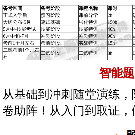
备考区间
备考阶段
课程名称
课时
正式入学后
预习阶段
课前导学
2h
大纲公布-5月
笔试基础
强化特训
150h
5月中-技能考试
技能阶段
技能特训
40h
6月中旬-7月
冲刺阶段
冲刺特训
90h
考前1个月左右
考前阶段
实战特训
15h
二试考前1个月左
二试阶段
二试特训
8h
右
智能题
从基础到冲刺随堂演练，
卷助阵！从入门到取证，