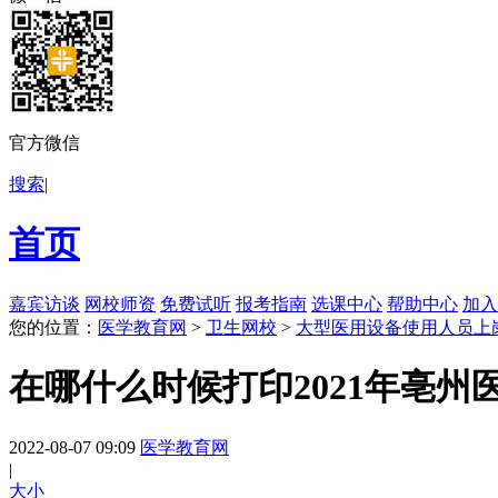
官方微信
搜索
|
首页
嘉宾访谈
网校师资
免费试听
报考指南
选课中心
帮助中心
加入
您的位置：
医学教育网
>
卫生网校
>
大型医用设备使用人员上
在哪什么时候打印2021年亳
2022-08-07 09:09
医学教育网
|
大
小