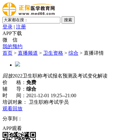
登录
|
注册
APP下载
微 信
我的预约
首页
>
直播频道
>
卫生资格
>
综合
> 直播详情
回放
2022卫生职称考试报名预测及考试变化解读
价 格：
免费
辅 导：
综合
时 间：
2021-12-01 19:25--21:00
培训对象：
卫生职称考试学员
观看回放
分享到：
APP观看