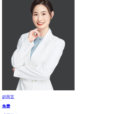
赵苪言
免费