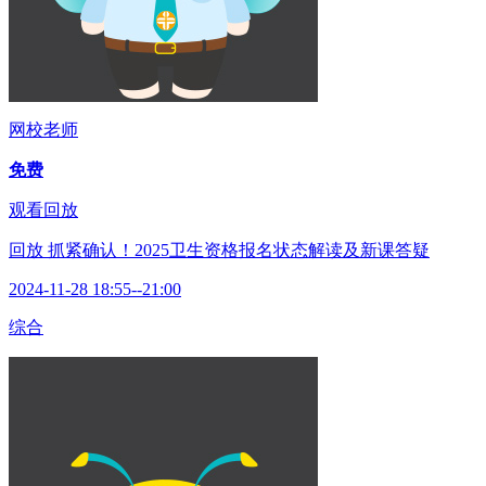
网校老师
免费
观看回放
回放
抓紧确认！2025卫生资格报名状态解读及新课答疑
2024-11-28 18:55--21:00
综合