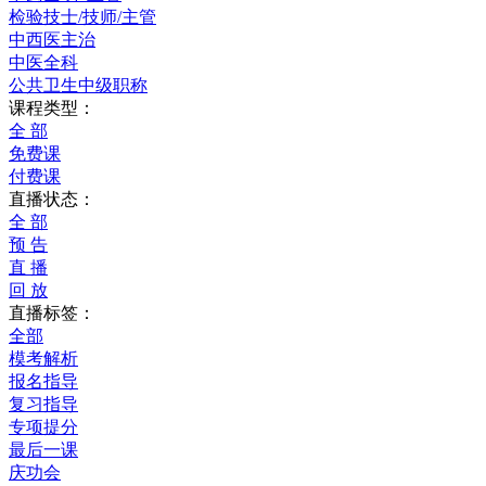
检验技士/技师/主管
中西医主治
中医全科
公共卫生中级职称
课程类型：
全 部
免费课
付费课
直播状态：
全 部
预 告
直 播
回 放
直播标签：
全部
模考解析
报名指导
复习指导
专项提分
最后一课
庆功会