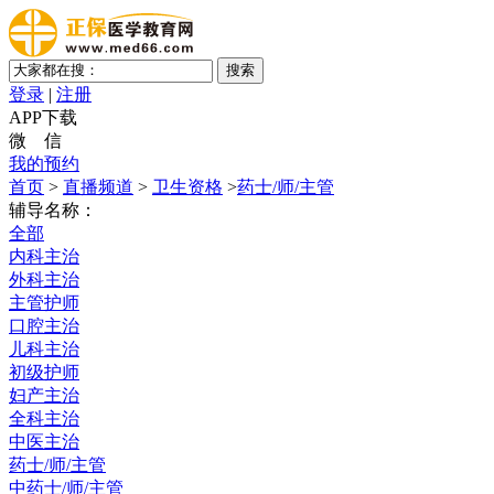
登录
|
注册
APP下载
微 信
我的预约
首页
>
直播频道
>
卫生资格
>
药士/师/主管
辅导名称：
全部
内科主治
外科主治
主管护师
口腔主治
儿科主治
初级护师
妇产主治
全科主治
中医主治
药士/师/主管
中药士/师/主管