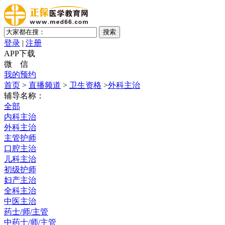
登录
|
注册
APP下载
微 信
我的预约
首页
>
直播频道
>
卫生资格
>
外科主治
辅导名称：
全部
内科主治
外科主治
主管护师
口腔主治
儿科主治
初级护师
妇产主治
全科主治
中医主治
药士/师/主管
中药士/师/主管