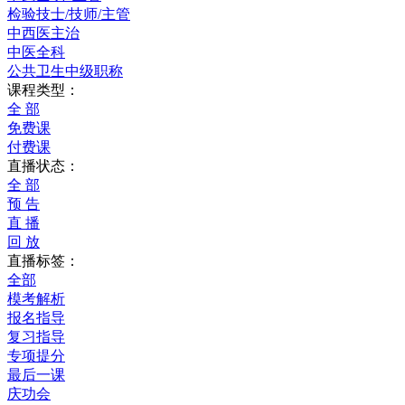
检验技士/技师/主管
中西医主治
中医全科
公共卫生中级职称
课程类型：
全 部
免费课
付费课
直播状态：
全 部
预 告
直 播
回 放
直播标签：
全部
模考解析
报名指导
复习指导
专项提分
最后一课
庆功会