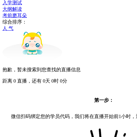
入学测试
大纲解读
考前磨耳朵
综合排序：
人 气
抱歉，暂未搜索到您查找的直播信息
距离
0
直播，还有
0
天
0
时
0
分
第一步：
微信扫码绑定您的学员代码，我们将在直播开始前1小时，