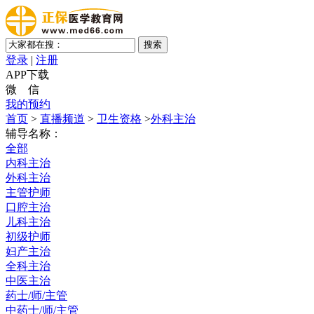
登录
|
注册
APP下载
微 信
我的预约
首页
>
直播频道
>
卫生资格
>
外科主治
辅导名称：
全部
内科主治
外科主治
主管护师
口腔主治
儿科主治
初级护师
妇产主治
全科主治
中医主治
药士/师/主管
中药士/师/主管