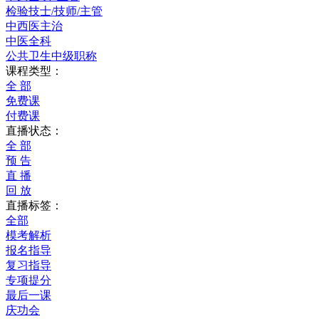
检验技士/技师/主管
中西医主治
中医全科
公共卫生中级职称
课程类型：
全 部
免费课
付费课
直播状态：
全 部
预 告
直 播
回 放
直播标签：
全部
模考解析
报名指导
复习指导
专项提分
最后一课
庆功会