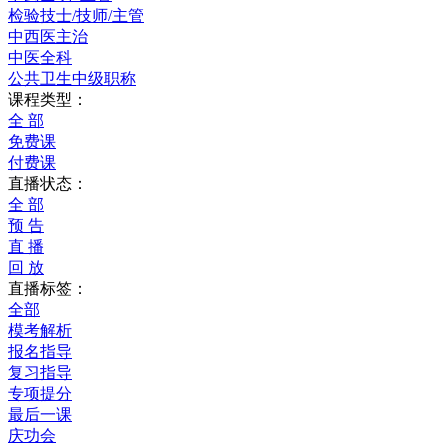
检验技士/技师/主管
中西医主治
中医全科
公共卫生中级职称
课程类型：
全 部
免费课
付费课
直播状态：
全 部
预 告
直 播
回 放
直播标签：
全部
模考解析
报名指导
复习指导
专项提分
最后一课
庆功会