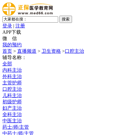
登录
|
注册
APP下载
微 信
我的预约
首页
>
直播频道
>
卫生资格
>
口腔主治
辅导名称：
全部
内科主治
外科主治
主管护师
口腔主治
儿科主治
初级护师
妇产主治
全科主治
中医主治
药士/师/主管
中药士/师/主管