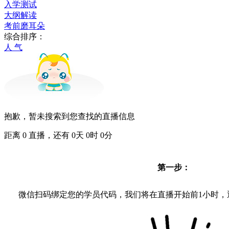
入学测试
大纲解读
考前磨耳朵
综合排序：
人 气
抱歉，暂未搜索到您查找的直播信息
距离
0
直播，还有
0
天
0
时
0
分
第一步：
微信扫码绑定您的学员代码，我们将在直播开始前1小时，