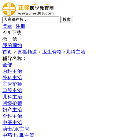
登录
|
注册
APP下载
微 信
我的预约
首页
>
直播频道
>
卫生资格
>
儿科主治
辅导名称：
全部
内科主治
外科主治
主管护师
口腔主治
儿科主治
初级护师
妇产主治
全科主治
中医主治
药士/师/主管
中药士/师/主管