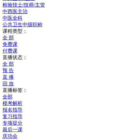
检验技士/技师/主管
中西医主治
中医全科
公共卫生中级职称
课程类型：
全 部
免费课
付费课
直播状态：
全 部
预 告
直 播
回 放
直播标签：
全部
模考解析
报名指导
复习指导
专项提分
最后一课
庆功会