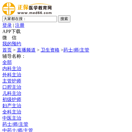
登录
|
注册
APP下载
微 信
我的预约
首页
>
直播频道
>
卫生资格
>
药士/师/主管
辅导名称：
全部
内科主治
外科主治
主管护师
口腔主治
儿科主治
初级护师
妇产主治
全科主治
中医主治
药士/师/主管
中药士/师/主管