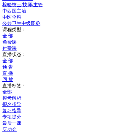
检验技士/技师/主管
中西医主治
中医全科
公共卫生中级职称
课程类型：
全 部
免费课
付费课
直播状态：
全 部
预 告
直 播
回 放
直播标签：
全部
模考解析
报名指导
复习指导
专项提分
最后一课
庆功会