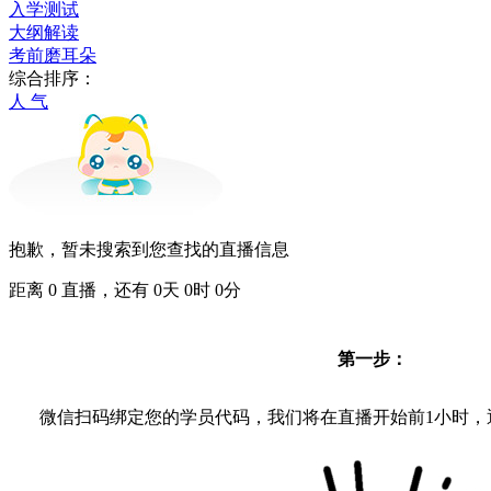
入学测试
大纲解读
考前磨耳朵
综合排序：
人 气
抱歉，暂未搜索到您查找的直播信息
距离
0
直播，还有
0
天
0
时
0
分
第一步：
微信扫码绑定您的学员代码，我们将在直播开始前1小时，