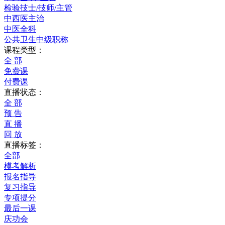
检验技士/技师/主管
中西医主治
中医全科
公共卫生中级职称
课程类型：
全 部
免费课
付费课
直播状态：
全 部
预 告
直 播
回 放
直播标签：
全部
模考解析
报名指导
复习指导
专项提分
最后一课
庆功会