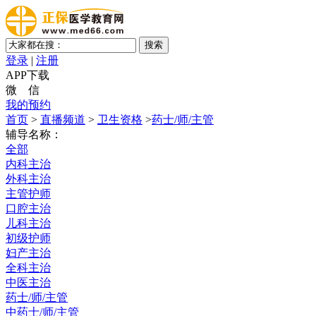
登录
|
注册
APP下载
微 信
我的预约
首页
>
直播频道
>
卫生资格
>
药士/师/主管
辅导名称：
全部
内科主治
外科主治
主管护师
口腔主治
儿科主治
初级护师
妇产主治
全科主治
中医主治
药士/师/主管
中药士/师/主管