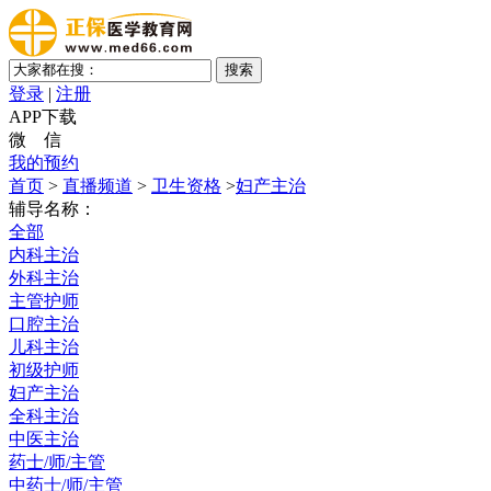
登录
|
注册
APP下载
微 信
我的预约
首页
>
直播频道
>
卫生资格
>
妇产主治
辅导名称：
全部
内科主治
外科主治
主管护师
口腔主治
儿科主治
初级护师
妇产主治
全科主治
中医主治
药士/师/主管
中药士/师/主管