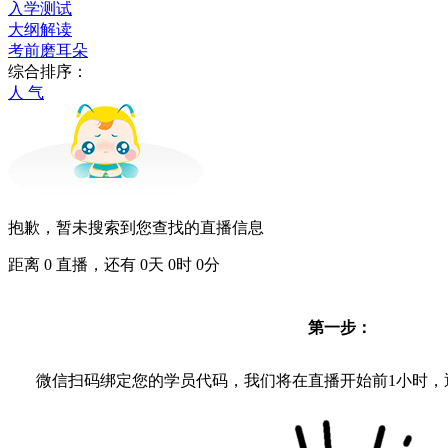
入学测试
大纲解读
考前磨耳朵
综合排序：
人 气
抱歉，暂未搜索到您查找的直播信息
距离
0
直播，还有
0
天
0
时
0
分
第一步：
微信扫码绑定您的学员代码，我们将在直播开始前1小时，