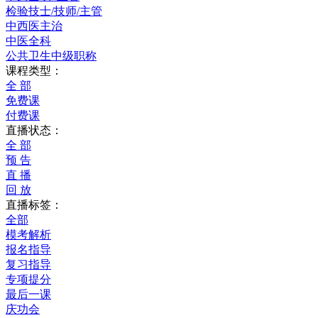
检验技士/技师/主管
中西医主治
中医全科
公共卫生中级职称
课程类型：
全 部
免费课
付费课
直播状态：
全 部
预 告
直 播
回 放
直播标签：
全部
模考解析
报名指导
复习指导
专项提分
最后一课
庆功会