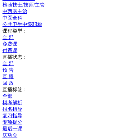
检验技士/技师/主管
中西医主治
中医全科
公共卫生中级职称
课程类型：
全 部
免费课
付费课
直播状态：
全 部
预 告
直 播
回 放
直播标签：
全部
模考解析
报名指导
复习指导
专项提分
最后一课
庆功会