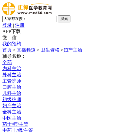
登录
|
注册
APP下载
微 信
我的预约
首页
>
直播频道
>
卫生资格
>
妇产主治
辅导名称：
全部
内科主治
外科主治
主管护师
口腔主治
儿科主治
初级护师
妇产主治
全科主治
中医主治
药士/师/主管
中药士/师/主管