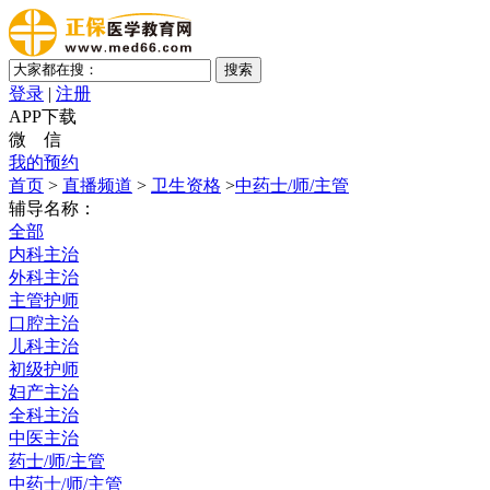
登录
|
注册
APP下载
微 信
我的预约
首页
>
直播频道
>
卫生资格
>
中药士/师/主管
辅导名称：
全部
内科主治
外科主治
主管护师
口腔主治
儿科主治
初级护师
妇产主治
全科主治
中医主治
药士/师/主管
中药士/师/主管