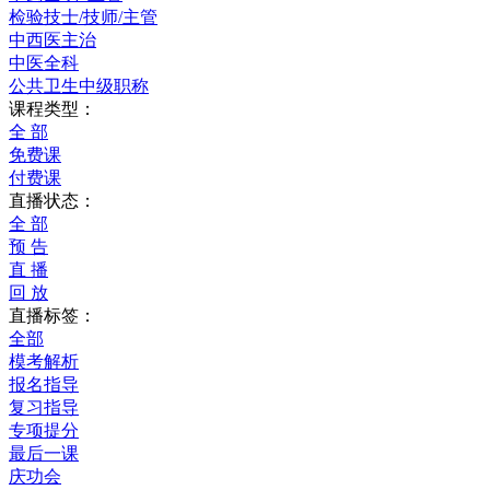
检验技士/技师/主管
中西医主治
中医全科
公共卫生中级职称
课程类型：
全 部
免费课
付费课
直播状态：
全 部
预 告
直 播
回 放
直播标签：
全部
模考解析
报名指导
复习指导
专项提分
最后一课
庆功会