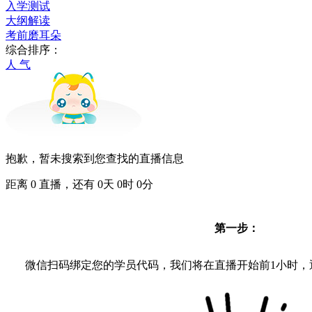
入学测试
大纲解读
考前磨耳朵
综合排序：
人 气
抱歉，暂未搜索到您查找的直播信息
距离
0
直播，还有
0
天
0
时
0
分
第一步：
微信扫码绑定您的学员代码，我们将在直播开始前1小时，