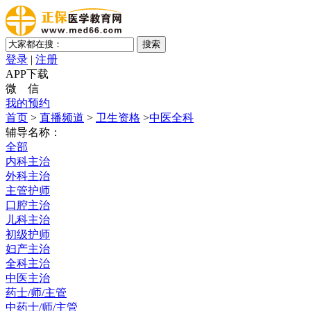
登录
|
注册
APP下载
微 信
我的预约
首页
>
直播频道
>
卫生资格
>
中医全科
辅导名称：
全部
内科主治
外科主治
主管护师
口腔主治
儿科主治
初级护师
妇产主治
全科主治
中医主治
药士/师/主管
中药士/师/主管