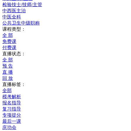
检验技士/技师/主管
中西医主治
中医全科
公共卫生中级职称
课程类型：
全 部
免费课
付费课
直播状态：
全 部
预 告
直 播
回 放
直播标签：
全部
模考解析
报名指导
复习指导
专项提分
最后一课
庆功会