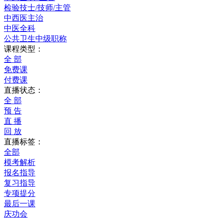
检验技士/技师/主管
中西医主治
中医全科
公共卫生中级职称
课程类型：
全 部
免费课
付费课
直播状态：
全 部
预 告
直 播
回 放
直播标签：
全部
模考解析
报名指导
复习指导
专项提分
最后一课
庆功会