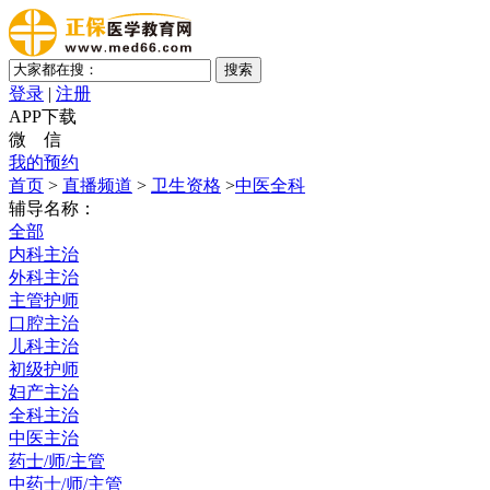
登录
|
注册
APP下载
微 信
我的预约
首页
>
直播频道
>
卫生资格
>
中医全科
辅导名称：
全部
内科主治
外科主治
主管护师
口腔主治
儿科主治
初级护师
妇产主治
全科主治
中医主治
药士/师/主管
中药士/师/主管