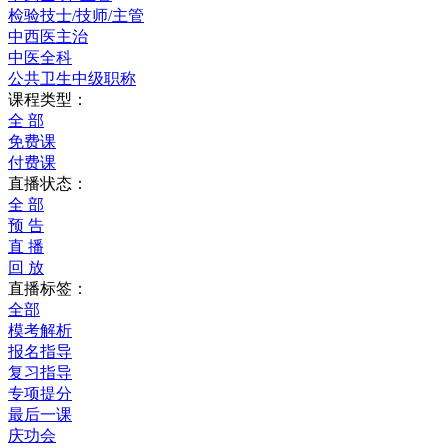
检验技士/技师/主管
中西医主治
中医全科
公共卫生中级职称
课程类型：
全 部
免费课
付费课
直播状态：
全 部
预 告
直 播
回 放
直播标签：
全部
模考解析
报名指导
复习指导
专项提分
最后一课
庆功会