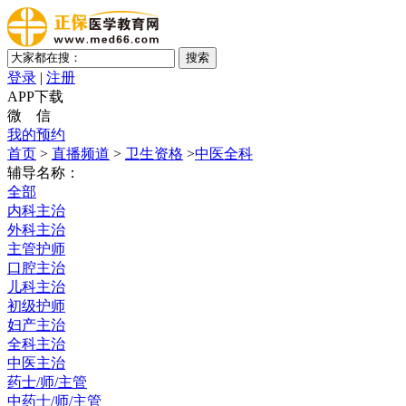
登录
|
注册
APP下载
微 信
我的预约
首页
>
直播频道
>
卫生资格
>
中医全科
辅导名称：
全部
内科主治
外科主治
主管护师
口腔主治
儿科主治
初级护师
妇产主治
全科主治
中医主治
药士/师/主管
中药士/师/主管