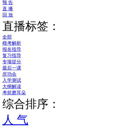
预 告
直 播
回 放
直播标签：
全部
模考解析
报名指导
复习指导
专项提分
最后一课
庆功会
入学测试
大纲解读
考前磨耳朵
综合排序：
人 气