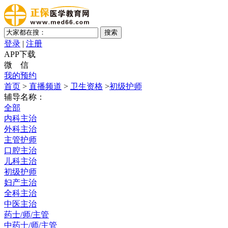
登录
|
注册
APP下载
微 信
我的预约
首页
>
直播频道
>
卫生资格
>
初级护师
辅导名称：
全部
内科主治
外科主治
主管护师
口腔主治
儿科主治
初级护师
妇产主治
全科主治
中医主治
药士/师/主管
中药士/师/主管