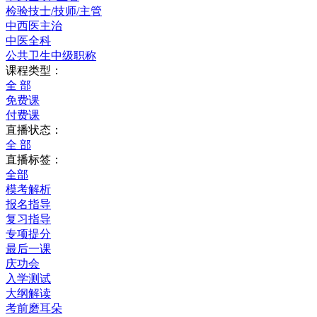
检验技士/技师/主管
中西医主治
中医全科
公共卫生中级职称
课程类型：
全 部
免费课
付费课
直播状态：
全 部
直播标签：
全部
模考解析
报名指导
复习指导
专项提分
最后一课
庆功会
入学测试
大纲解读
考前磨耳朵